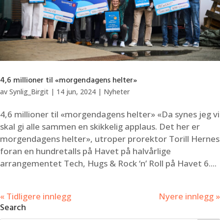
4,6 millioner til «morgendagens helter»
av
Synlig_Birgit
|
14 jun, 2024
|
Nyheter
4,6 millioner til «morgendagens helter» «Da synes jeg vi
skal gi alle sammen en skikkelig applaus. Det her er
morgendagens helter», utroper prorektor Torill Hernes
foran en hundretalls på Havet på halvårlige
arrangementet Tech, Hugs & Rock ‘n’ Roll på Havet 6....
« Tidligere innlegg
Nyere innlegg »
Search