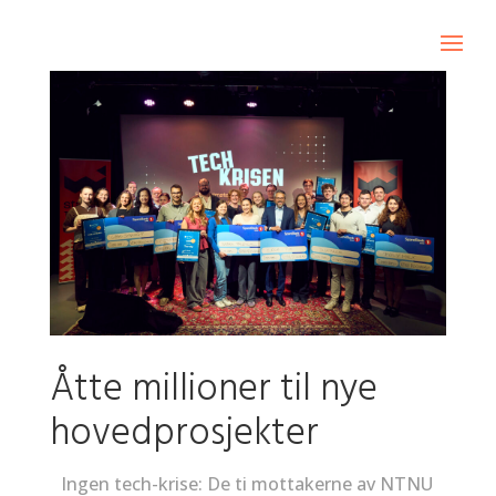
Åtte millioner til nye
hovedprosjekter
Ingen tech-krise: De ti mottakerne av NTNU