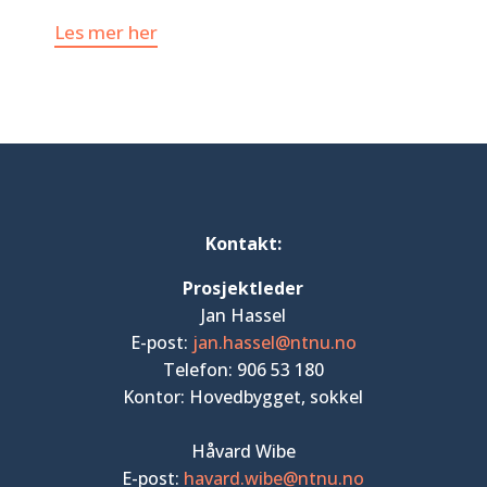
Les mer her
Kontakt:
Prosjektleder
Jan Hassel
E-post:
jan.hassel@ntnu.no
Telefon: 906 53 180
Kontor: Hovedbygget, sokkel
Håvard Wibe
E-post:
havard.wibe@ntnu.no