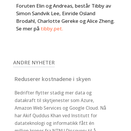
Foruten Elin og Andreas, består Tibby av
Simon Sandvik Lee, Einride Osland
Brodahl, Charlotte Gereke og Alice Zheng.
Se mer på
tibby.pet.
ANDRE NYHETER
Reduserer kostnadene i skyen
Bedrifter flytter stadig mer data og
datakraft til skytjenester som Azure,
Amazon Web Services og Google Cloud. Nå
har Akif Quddus Khan ved Institutt for
datateknologi og informatikk fått én
million kroner fra NTNU Discovery til å