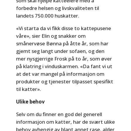
som skal hjelpe katteeiere med å
forbedre helsen og livskvaliteten til
landets 750.000 huskatter.
«Vi starta da vi fikk disse to kattepusene
våre», sier Elin og snakker om
smånervøse Bønna på åtte år, som har
gjemt seg langt under sofaen, og den
mer nysgjerrige Frosk på to år, som øver
på klatring i vinduskarmen. «Da fant vi ut
at det var mangel på informasjon om
produkter og tjenester tilpasset spesifikt
til katter».
Ulike behov
Selv om du finner en god del generell
informasjon om katter, har de svært ulike
behov avhengig av blant annet rase, alder