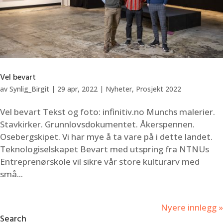
Vel bevart
av
Synlig_Birgit
|
29 apr, 2022
|
Nyheter
,
Prosjekt 2022
Vel bevart Tekst og foto: infinitiv.no Munchs malerier.
Stavkirker. Grunnlovsdokumentet. Åkerspennen.
Osebergskipet. Vi har mye å ta vare på i dette landet.
Teknologiselskapet Bevart med utspring fra NTNUs
Entreprenørskole vil sikre vår store kulturarv med
små...
Nyere innlegg »
Search