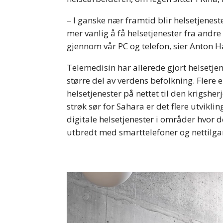
– I ganske nær framtid blir helsetjenest
mer vanlig å få helsetjenester fra andre 
gjennom vår PC og telefon, sier Anton H
Telemedisin har allerede gjort helsetjene
større del av verdens befolkning. Flere e
helsetjenester på nettet til den krigsher
strøk sør for Sahara er det flere utvikl
digitale helsetjenester i områder hvor d
utbredt med smarttelefoner og nettilga
Videoavspiller