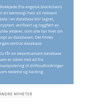
Blokkjede (fra engelsk blockchain)
er en teknologi hvor all relevant
data i en database blir lagret,
kryptert, verifisert og loggført av
ulike aktører, som alle har hver sin
kopi av databasen. Det finnes
ingen sentral database.
Du får en desentralisert database
som er sikret mot alt fra
manipulering til driftsutfordringer
som nedetid og hacking.
ANDRE NYHETER