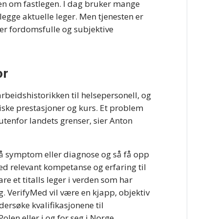
ien om fastlegen. I dag bruker mange
tlegge aktuelle leger. Men tjenesten er
der fordomsfulle og subjektive
or
arbeidshistorikken til helsepersonell, og
miske prestasjoner og kurs. Et problem
p utenfor landets grenser, sier Anton
på symptom eller diagnose og så få opp
med relevant kompetanse og erfaring til
re et titalls leger i verden som har
 VerifyMed vil være en kjapp, objektiv
ersøke kvalifikasjonene til
olen eller i og for seg i Norge.