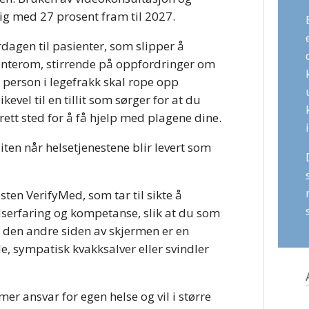
lig med 27 prosent fram til 2027.
rdagen til pasienter, som slipper å
venterom, stirrende på oppfordringer om
 person i legefrakk skal rope opp
kevel til en tillit som sørger for at du
rett sted for å få hjelp med plagene dine.
en når helsetjenestene blir levert som
ten VerifyMed, som tar til sikte å
idserfaring og kompetanse, slik at du som
 den andre siden av skjermen er en
nde, sympatisk kvakksalver eller svindler
r ansvar for egen helse og vil i større