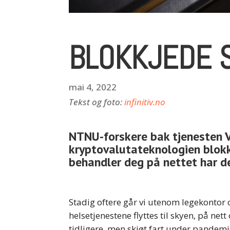
BLOKKJEDE S
mai 4, 2022
Tekst og foto:
infinitiv.no
NTNU-forskere bak tjenesten V
kryptovalutateknologien blokk
behandler deg på nettet har 
Stadig oftere går vi utenom legekontor 
helsetjenestene flyttes til skyen, på ne
tidligere, men skjøt fart under pandem