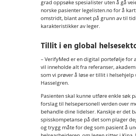
grad oppsøke spesialister uten å gå ve
norske pasienter legelisten.no for å kar
omstridt, blant annet på grunn av til ti
karakteristikker av leger.
Tillit i en global helsesekt
– VerifyMed er en digital portefølje for 
vil inneholde alt fra referanser, akade
som vi prøver å løse er tillit i helsehjel
Hasselgren.
Pasienten skal kunne utføre enkle søk 
forslag til helsepersonell verden over 
behandle dine lidelser. Kanskje er det ba
spisskompetanse på det som plager deg.
og trygg måte for deg som pasient å und
helsearbeideren, om legen sitter i Kina, P