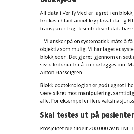
Blokkjede
All data i VerifyMed er lagret i en blo
brukes i blant annet kryptovaluta og NF
transparent og desentralisert database
– Vi ønsker på en systematisk måte å 
objektiv som mulig. Vi har laget et sys
blokkjeden. Det gjøres gjennom en sett 
visse kriterier for å kunne legges inn. M
Anton Hasselgren.
Blokkjedeteknologien er godt egnet i hel
være sikret mot manipulering, samtidig
alle. For eksempel er flere vaksinasjons
Skal testes ut på pasiente
Prosjektet ble tildelt 200.000 av NTNU D