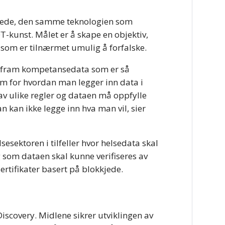
kkjede, den samme teknologien som
T-kunst. Målet er å skape en objektiv,
 som er tilnærmet umulig å forfalske.
få fram kompetansedata som er så
tem for hvordan man legger inn data i
av ulike regler og dataen må oppfylle
an kan ikke legge inn hva man vil, sier
sesektoren i tilfeller hvor helsedata skal
 som dataen skal kunne verifiseres av
sertifikater basert på blokkjede.
r
iscovery. Midlene sikrer utviklingen av