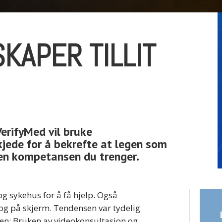
KAPER TILLIT
erifyMed vil bruke
jede for å bekrefte at legen som
den kompetansen du trenger.
og sykehus for å få hjelp. Også
tt og på skjerm. Tendensen var tydelig
ien: Bruken av videokonsultasjon og