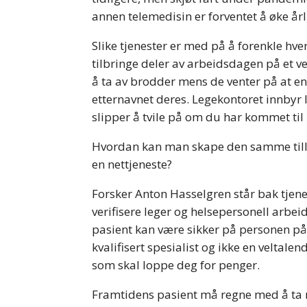
annen telemedisin er forventet å øke år
Slike tjenester er med på å forenkle hve
tilbringe deler av arbeidsdagen på et 
å ta av brodder mens de venter på at en
etternavnet deres. Legekontoret innbyr li
slipper å tvile på om du har kommet til 
Hvordan kan man skape den samme tillit
en nettjeneste?
Forsker Anton Hasselgren står bak tjenes
verifisere leger og helsepersonell arbe
pasient kan være sikker på personen på
kvalifisert spesialist og ikke en veltale
som skal loppe deg for penger.
Framtidens pasient må regne med å ta me