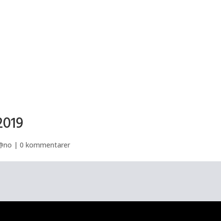
2019
 @no
|
0 kommentarer