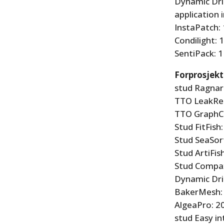
Dynamic Dril
application i
InstaPatch:
Condilight: 
SentiPack: 
Forprosjekt
stud Ragnar
TTO LeakRe
TTO GraphC
Stud FitFish
Stud SeaSor
Stud ArtiFis
Stud Compax
Dynamic Dril
BakerMesh:
AlgeaPro: 2
stud Easy in