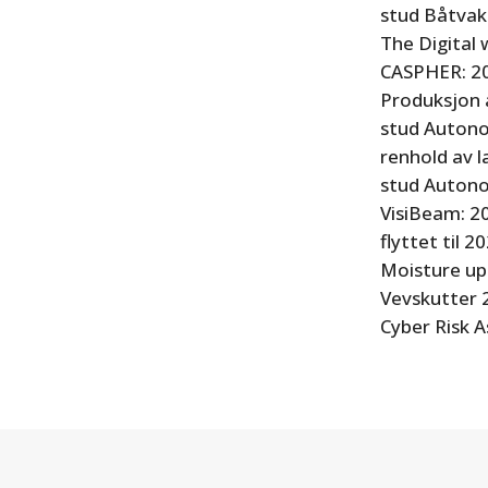
stud Båtvak
The Digital 
CASPHER: 2
Produksjon 
stud Autono
renhold av 
stud Autono
VisiBeam: 2
flyttet til 2
Moisture up
Vevskutter 
Cyber Risk A