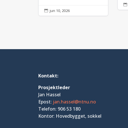

jun 10, 2026

Kontakt:
Prosjektleder
Jan Hassel
Epost:
jan.hassel@ntnu.no
Telefon: 906 53 180
Kontor: Hovedbygget, sokkel