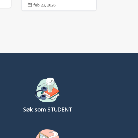
feb 23, 2026

Søk som STUDENT