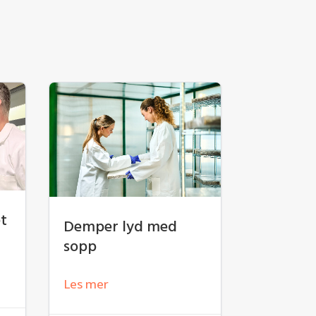
et
Demper lyd med
sopp
Les mer