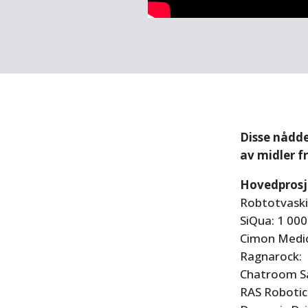
Disse nådde
av midler f
Hovedprosj
Robtotvaskin
SiQua: 1 00
Cimon Medic
Ragnarock:
Chatroom Sa
RAS Robotic