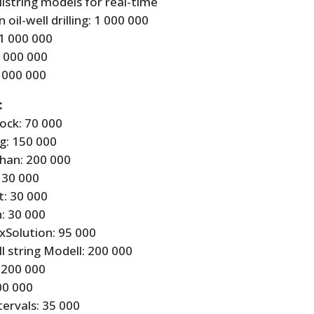
lstring models for real-time
n oil-well drilling: 1 000 000
 1 000 000
1 000 000
1 000 000
:
ock: 70 000
g: 150 000
han: 200 000
: 30 000
t: 30 000
h: 30 000
Solution: 95 000
l string Modell: 200 000
 200 000
00 000
tervals: 35 000