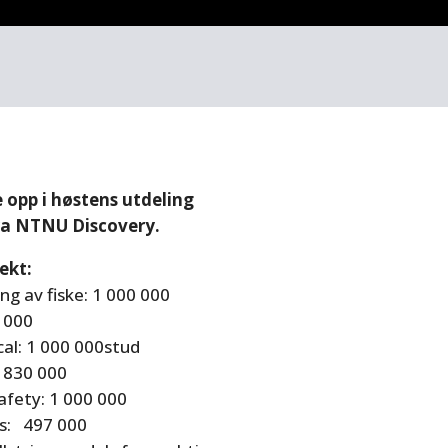
 opp i høstens utdeling
ra NTNU Discovery.
ekt:
g av fiske: 1 000 000
0 000
al: 1 000 000stud
 830 000
fety: 1 000 000
s: 497 000