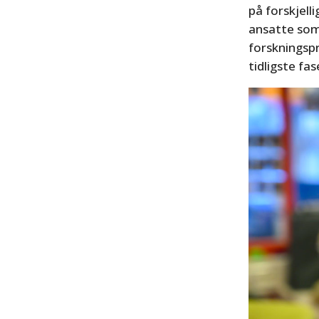
på forskjell
ansatte som ø
forskningspr
tidligste fa