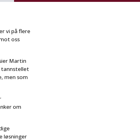
r vi på flere
 mot oss
sier Martin
 tannstellet
nde, men som
r
tanker om
rdige
 løsninger