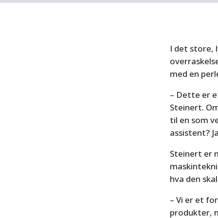
I det store,
overraskelse
med en perl
– Dette er e
Steinert. Om
til en som v
assistent? J
Steinert er 
maskintekni
hva den ska
– Vi er et f
produkter, 