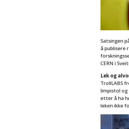
Satsingen p
å publisere 
forskningss
CERN i Sveit
Lek og alvo
TrollLABS f
limpistol og
etter å ha hø
leken ikke f