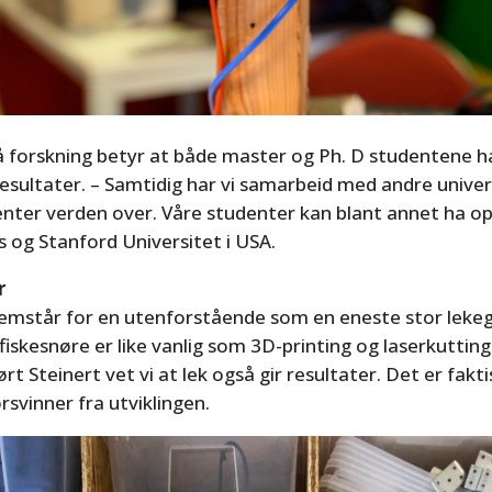
å forskning betyr at både master og Ph. D studentene h
resultater. – Samtidig har vi samarbeid med andre unive
enter verden over. Våre studenter kan blant annet ha o
s og Stanford Universitet i USA.
r
remstår for en utenforstående som en eneste stor lekeg
 fiskesnøre er like vanlig som 3D-printing og laserkuttin
rt Steinert vet vi at lek også gir resultater. Det er fakti
orsvinner fra utviklingen.