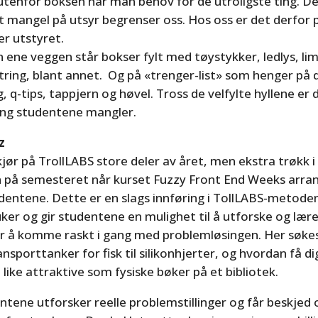
utenfor boksen har man behov for de utroligste ting. De
t mangel på utsyr begrenser oss. Hos oss er det derfor
er utstyret.
en ene veggen står bokser fylt med tøystykker, ledlys, li
latring, blant annet. Og på «trenger-list» som henger på 
, q-tips, tappjern og høvel. Tross de velfylte hyllene er 
ing studentene mangler.
z
 kjør på TrollLABS store deler av året, men ekstra trøkk i
 på semesteret når kurset Fuzzy Front End Weeks arran
dentene. Dette er en slags innføring i TollLABS-metoden
ker og gir studentene en mulighet til å utforske og lær
r å komme raskt i gang med problemløsingen. Her søkes
ransporttanker for fisk til silikonhjerter, og hvordan få d
å like attraktive som fysiske bøker på et bibliotek.
tene utforsker reelle problemstillinger og får beskjed