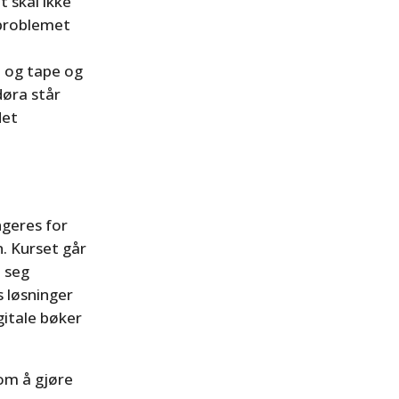
t skal ikke
 problemet
m og tape og
døra står
det
geres for
. Kurset går
e seg
 løsninger
igitale bøker
 om å gjøre