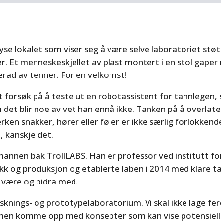
 lyse lokalet som viser seg å være selve laboratoriet støte
r. Et menneskeskjellet av plast montert i en stol gaper
erad av tenner. For en velkomst!
t forsøk på å teste ut en robotassistent for tannlegen, 
 det blir noe av vet han ennå ikke. Tanken på å overlate
erken snakker, hører eller føler er ikke særlig forlokke
a, kanskje det.
mannen bak TrollLABS. Han er professor ved institutt fo
kk og produksjon og etablerte laben i 2014 med klare 
l være og bidra med.
orsknings- og prototypelaboratorium. Vi skal ikke lage fe
men komme opp med konsepter som kan vise potensielle