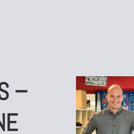
S –
NE