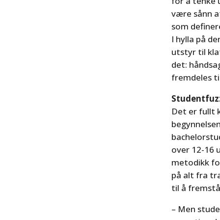
for å tenke 
være sånn a
som definer
I hylla på d
utstyr til k
det: håndsag
fremdeles t
Studentfuz
Det er fullt
begynnelsen
bachelorstu
over 12-16 u
metodikk fo
på alt fra t
til å fremst
– Men studen