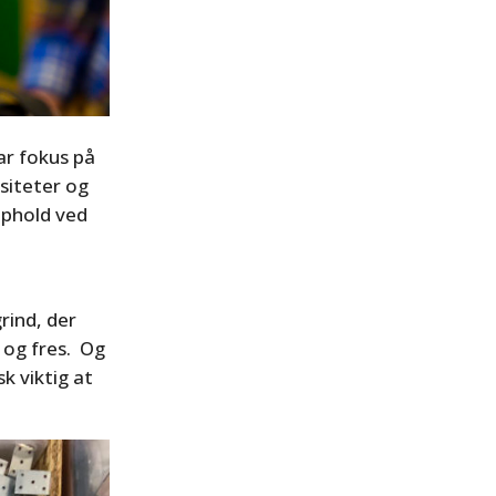
ar fokus på
rsiteter og
pphold ved
rind, der
g og fres. Og
sk viktig at