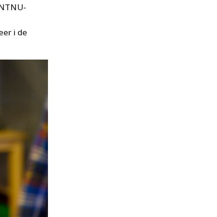
r NTNU-
eer i de