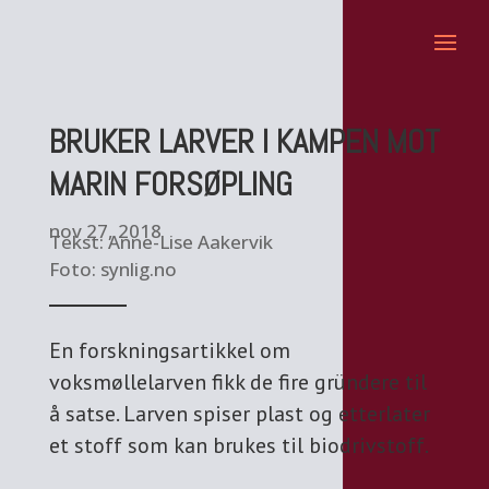
BRUKER LARVER I KAMPEN MOT
MARIN FORSØPLING
nov 27, 2018
Tekst: Anne-Lise Aakervik
Foto: synlig.no
En forskningsartikkel om
voksmøllelarven fikk de fire gründere til
å satse. Larven spiser plast og etterlater
et stoff som kan brukes til biodrivstoff.