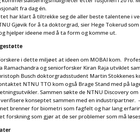
 kommersialiseringsmuligheter etter fusjonen i 2016. M
sjonalt fra dag én.
ttet har klart å tiltrekke seg de aller beste talentene i 
NU Gjøvik for å ta doktorgrad, sier Hege Tokerud som 
 hjelper ideene med å ta form og komme ut.
ngestøtte
 forskere i dette miljøet at ideen om MOBAI kom. Profe
 Ramachandra og seniorforsker Kiran Raja utviklet 
hristoph Busch doktorgradsstudent Martin Stokkenes k
kontaktet NTNU TTO kom også Brage Stand med på lag
retningsutvikler. Sammen søkte de NTNU Discovery om 1
å verifisere konseptet sammen med en industripartner. 
et brenner for biometri som fagfelt og har lang erfar
vet forskning som gjør at de ser problemer som må løses
ater