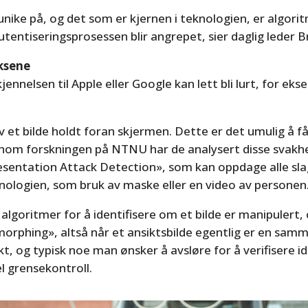
unike på, og det som er kjernen i teknologien, er algori
tentiseringsprosessen blir angrepet, sier daglig leder B
iksene
jennelsen til Apple eller Google kan lett bli lurt, for eks
 av et bilde holdt foran skjermen. Dette er det umulig å få
nom forskningen på NTNU har de analysert disse svakh
resentation Attack Detection», som kan oppdage alle sla
knologien, som bruk av maske eller en video av personen
algoritmer for å identifisere om et bilde er manipulert
orphing», altså når et ansiktsbilde egentlig er en sam
ikt, og typisk noe man ønsker å avsløre for å verifisere i
l grensekontroll.