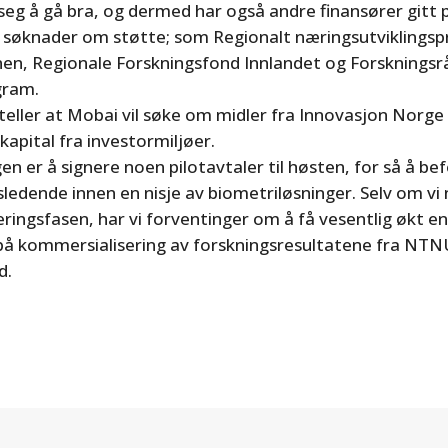
seg å gå bra, og dermed har også andre finansører gitt p
 søknader om støtte; som Regionalt næringsutviklingsp
nen, Regionale Forskningsfond Innlandet og Forskningsr
gram.
teller at Mobai vil søke om midler fra Innovasjon Norge
 kapital fra investormiljøer.
en er å signere noen pilotavtaler til høsten, for så å be
edende innen en nisje av biometriløsninger. Selv om vi 
bleringsfasen, har vi forventinger om å få vesentlig økt e
 på kommersialisering av forskningsresultatene fra NTN
d.