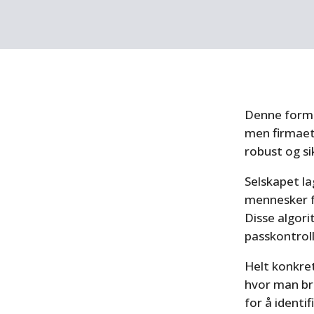
Denne formen
men firmaet 
robust og sik
Selskapet la
mennesker fo
Disse algor
passkontrol
Helt konkret
hvor man br
for å identi