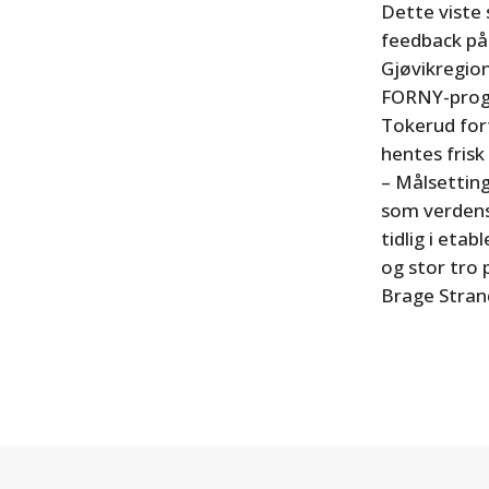
Dette viste 
feedback på
Gjøvikregio
FORNY-pro
Tokerud for
hentes frisk
– Målsetting
som verdensl
tidlig i eta
og stor tro
Brage Stran