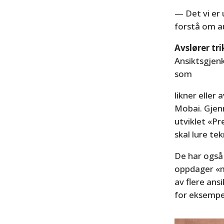
— Det vi er 
forstå om au
Avslører tr
Ansiktsgjenk
som
likner eller
Mobai. Gjen
utviklet «P
skal lure te
De har også 
oppdager «m
av flere ans
for eksempe