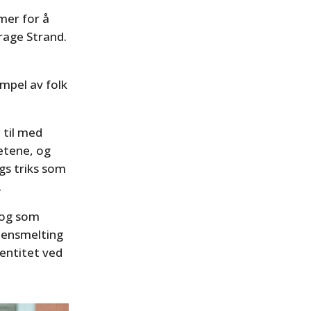
tmer for å
rage Strand.
empel av folk
 til med
etene, og
gs triks som
.
, og som
mensmelting
dentitet ved