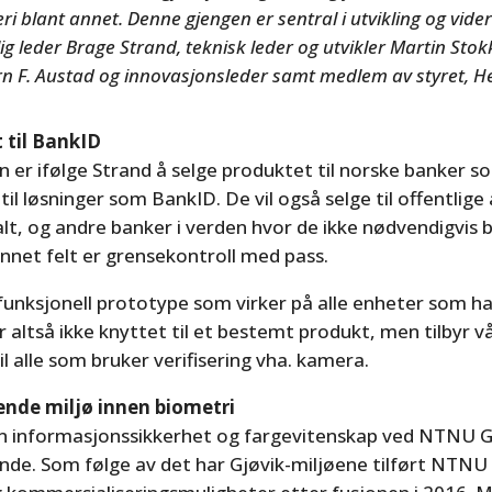
eri blant annet. Denne gjengen er sentral i utvikling og vide
ig leder Brage Strand, teknisk leder og utvikler Martin Stok
ørn F. Austad og innovasjonsleder samt medlem av styret, 
 til BankID
 er ifølge Strand å selge produktet til norske banker s
il løsninger som BankID. De vil også selge til offentlige
lt, og andre banker i verden hvor de ikke nødvendigvis 
nnet felt er grensekontroll med pass.
funksjonell prototype som virker på alle enheter som ha
r altså ikke knyttet til et bestemt produkt, men tilbyr v
il alle som bruker verifisering vha. kamera.
nde miljø innen biometri
en informasjonssikkerhet og fargevitenskap ved NTNU G
nde. Som følge av det har Gjøvik-miljøene tilført NTNU 