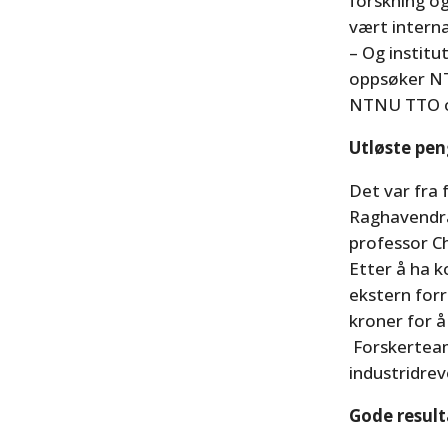
forskning og
vært interna
– Og institu
oppsøker NT
NTNU TTO og
Utløste pe
Det var fra
Raghavendra
professor C
Etter å ha 
ekstern for
kroner for 
Forskerteam
industridre
Gode result