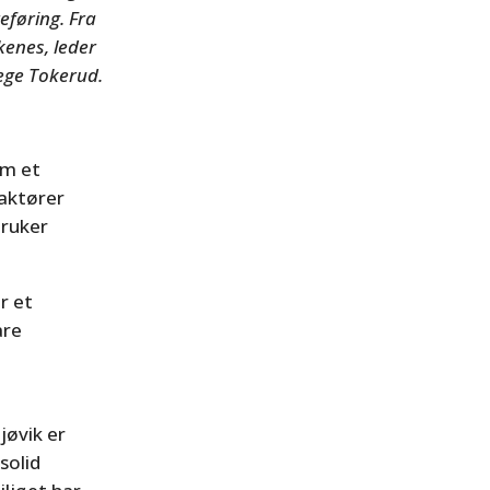
reføring. Fra
kenes, leder
Hege Tokerud.
om et
 aktører
bruker
r et
åre
jøvik er
solid