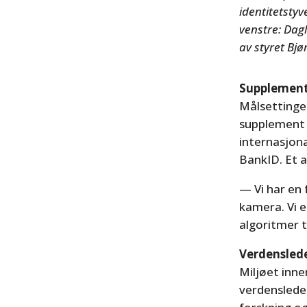
identitetstyv
venstre: Dagl
av styret Bj
Supplement
Målsettingen
supplement t
internasjona
BankID. Et a
— Vi har en 
kamera. Vi e
algoritmer t
Verdenslede
Miljøet inn
verdenslede