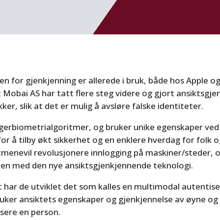
 for gjenkjenning er allerede i bruk, både hos Apple o
Mobai AS har tatt flere steg videre og gjort ansiktsgje
ker, slik at det er mulig å avsløre falske identiteter.
ger
biometrialgoritmer, og bruker unike egenskaper ve
r å tilby økt sikkerhet og en enklere hverdag for folk o
itmene
vil revolusjonere innlogging på maskiner/steder, 
len med den nye ansiktsgjenkjennende teknologi.
 har de utviklet det som kalles en multimodal autentise
uker ansiktets egenskaper og gjenkjennelse av øyne og
fisere en person.