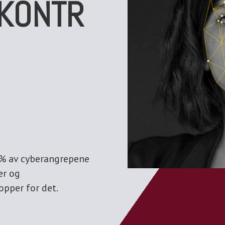
SKONTR
0% av cyberangrepene
er og
opper for det.