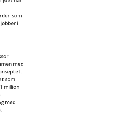
iljøet har
verden som
jobber i
ssor
sammen med
onseptet.
et som
 million
–
ing med
.