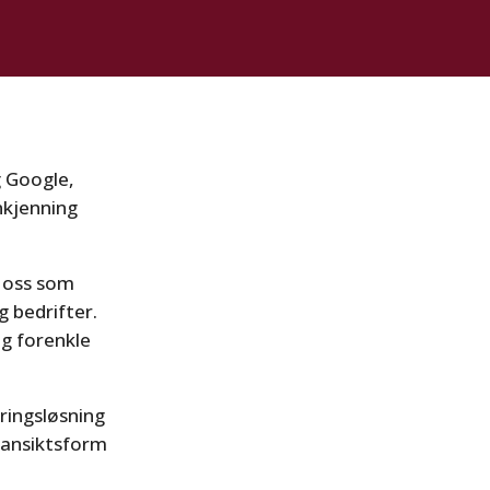
g Google,
nkjenning
d oss som
g bedrifter.
og forenkle
ringsløsning
 ansiktsform