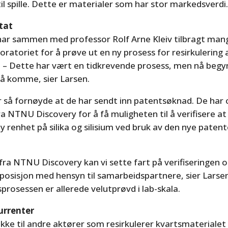
 til spille. Dette er materialer som har stor markedsverdi
ltat
 har sammen med professor Rolf Arne Kleiv tilbragt man
oratoriet for å prøve ut en ny prosess for resirkulering 
r. – Dette har vært en tidkrevende prosess, men nå begy
 å komme, sier Larsen.
r så fornøyde at de har sendt inn patentsøknad. De har 
a NTNU Discovery for å få muligheten til å verifisere at 
y renhet på silika og silisium ved bruk av den nye paten
ra NTNU Discovery kan vi sette fart på verifiseringen 
posisjon med hensyn til samarbeidspartnere, sier Larse
prosessen er allerede velutprøvd i lab-skala.
urrenter
 ikke til andre aktører som resirkulerer kvartsmaterialet 