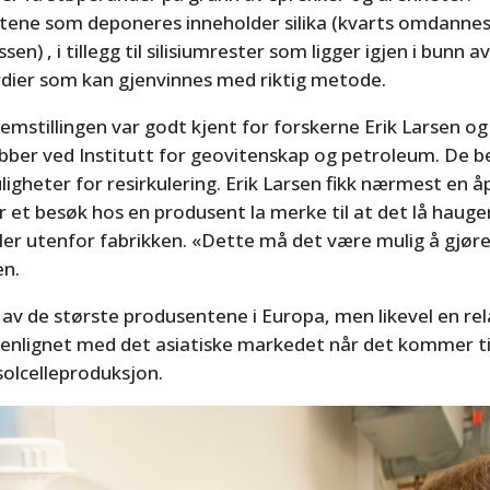
ene som deponeres inneholder silika (kvarts omdannes ti
en) , i tillegg til silisiumrester som ligger igjen i bunn av
rdier som kan gjenvinnes med riktig metode.
mstillingen var godt kjent for forskerne Erik Larsen og
obber ved Institutt for geovitenskap og petroleum. De 
igheter for resirkulering. Erik Larsen fikk nærmest en 
 et besøk hos en produsent la merke til at det lå haug
gler utenfor fabrikken. «Dette må det være mulig å gjø
en.
av de største produsentene i Europa, men likevel en rela
nlignet med det asiatiske markedet når det kommer til 
solcelleproduksjon.