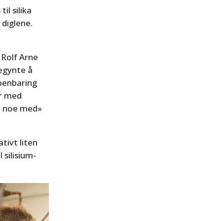
l silika
 diglene.
 Rolf Arne
begynte å
åpenbaring
er med
re noe med»
tivt liten
silisium-