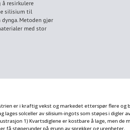
 å resirkulere
 silisium til
på dynga. Metoden gjør
materialer med stor
strien er i kraftig vekst og markedet etterspør flere og 
dag lages solceller av silisium-ingots som støpes i digler 
illustrasjon 1) Kvartsdiglene er kostbare å lage, men de m
ter få støperunder på grunn av sprekker og urenheter.