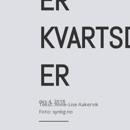
ER
KVARTS
ER
des 4, 2018
Tekst: Anne-Lise Aakervik
Foto: synlig.no