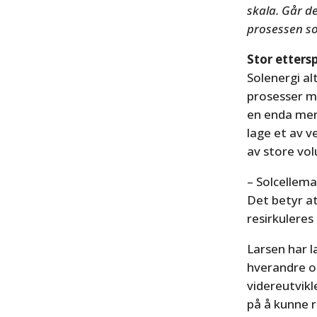
skala. Går d
prosessen so
Stor etters
Solenergi al
prosesser må
en enda mer 
lage et av v
av store vol
– Solcellema
Det betyr at
resirkuleres
Larsen har l
hverandre o
videreutvikl
på å kunne r