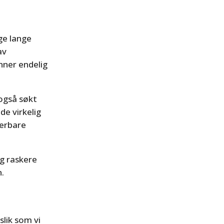
.
ge lange
av
nner endelig
også søkt
de virkelig
terbare
og raskere
n.
slik som vi