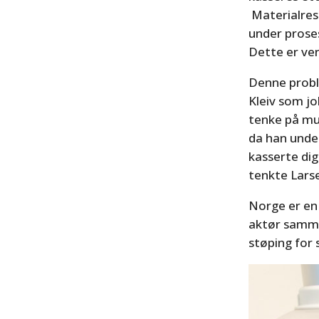
Materialrest
under prosess
Dette er ve
Denne proble
Kleiv som j
tenke på mul
da han under
kasserte di
tenkte Lars
Norge er en 
aktør samme
støping for 