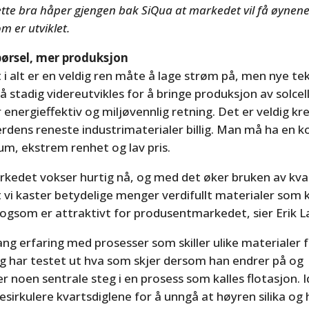
ette bra håper gjengen bak SiQua at markedet vil få øynene
m er utviklet.
pørsel, mer produksjon
t i alt er en veldig ren måte å lage strøm på, men nye te
 stadig videreutvikles for å bringe produksjon av solcel
energieffektiv og miljøvennlig retning. Det er veldig k
erdens reneste industrimaterialer billig. Man må ha en 
um, ekstrem renhet og lav pris.
rkedet vokser hurtig nå, og med det øker bruken av kvar
 vi kaster betydelige menger verdifullt materialer som 
 ogsom er attraktivt for produsentmarkedet, sier Erik L
ang erfaring med prosesser som skiller ulike materialer 
g har testet ut hva som skjer dersom han endrer på og
er noen sentrale steg i en prosess som kalles flotasjon. 
esirkulere kvartsdiglene for å unngå at høyren silika og