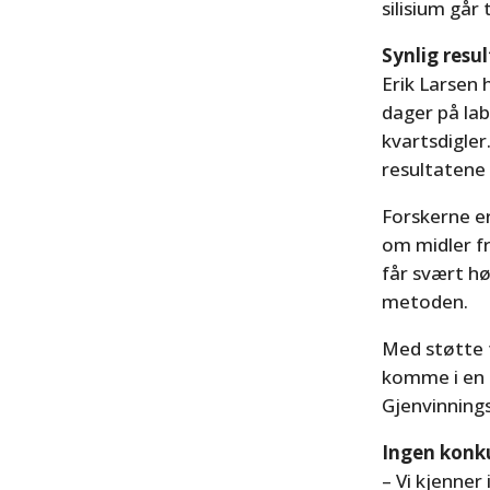
silisium går
Synlig resu
Erik Larsen
dager på lab
kvartsdigle
resultatene
Forskerne e
om midler fr
får svært hø
metoden.
Med støtte f
komme i en 
Gjenvinnings
Ingen konk
– Vi kjenner