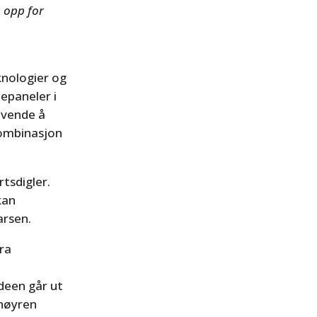
 opp for
knologier og
lepaneler i
revende å
kombinasjon
tsdigler.
kan
arsen.
fra
Ideen går ut
 høyren