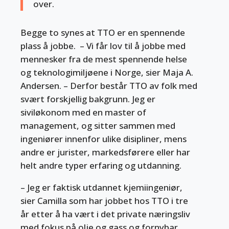
over.
Begge to synes at TTO er en spennende
plass å jobbe. – Vi får lov til å jobbe med
mennesker fra de mest spennende helse
og teknologimiljøene i Norge, sier Maja A.
Andersen. – Derfor består TTO av folk med
svært forskjellig bakgrunn. Jeg er
siviløkonom med en master of
management, og sitter sammen med
ingeniører innenfor ulike disipliner, mens
andre er jurister, markedsførere eller har
helt andre typer erfaring og utdanning.
– Jeg er faktisk utdannet kjemiingeniør,
sier Camilla som har jobbet hos TTO i tre
år etter å ha vært i det private næringsliv
med fokus på olje og gass og fornybar